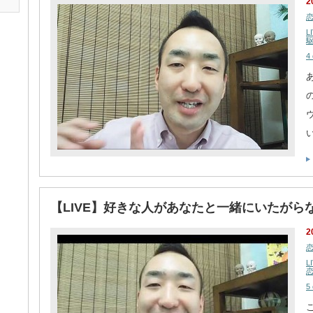
2
L
4
【LIVE】好きな人があなたと一緒にいたがら
2
L
5