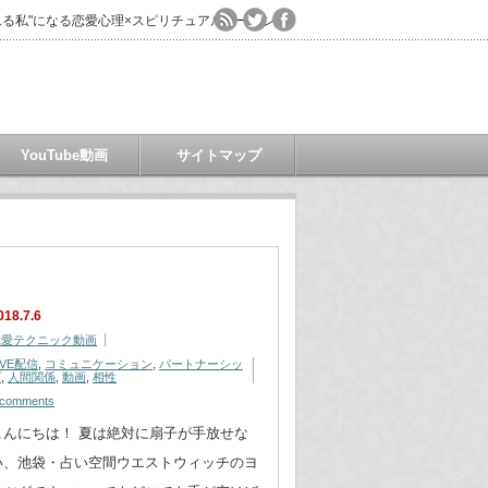
る私"になる恋愛心理×スピリチュアルコーチング
YouTube動画
サイトマップ
018.7.6
恋愛テクニック動画
IVE配信
,
コミュニケーション
,
パートナーシッ
プ
,
人間関係
,
動画
,
相性
 comments
こんにちは！ 夏は絶対に扇子が手放せな
い、池袋・占い空間ウエストウィッチのヨ