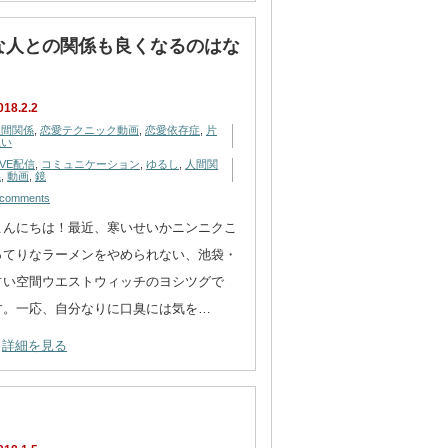
きな人との関係も良くなるのはな
018.2.2
人間関係
,
恋愛テクニック動画
,
恋愛依存症
,
片
思い
IVE配信
,
コミュニケーション
,
ゆるし
,
人間関
係
,
動画
,
鏡
 comments
こんにちは！最近、寒いせいかニンニクこ
ってりなラーメンをやめられない、池袋・
占い空間ウエストウィッチのヨシツグで
す。一応、自分なりに口臭には気を…
詳細を見る