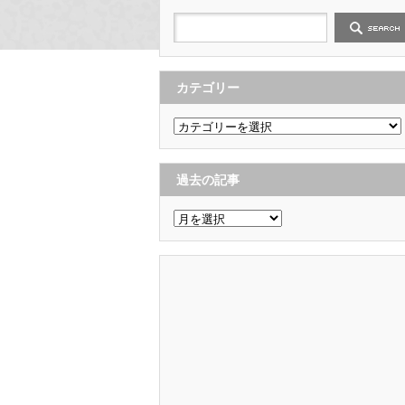
カテゴリー
カ
テ
ゴ
リ
ー
過去の記事
過
去
の
記
事