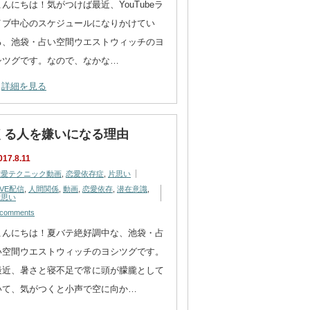
こんにちは！気がつけば最近、YouTubeラ
イブ中心のスケジュールになりかけてい
る、池袋・占い空間ウエストウィッチのヨ
シツグです。なので、なかな…
詳細を見る
くる人を嫌いになる理由
017.8.11
恋愛テクニック動画
,
恋愛依存症
,
片思い
IVE配信
,
人間関係
,
動画
,
恋愛依存
,
潜在意識
,
片思い
 comments
こんにちは！夏バテ絶好調中な、池袋・占
い空間ウエストウィッチのヨシツグです。
最近、暑さと寝不足で常に頭が朦朧として
いて、気がつくと小声で空に向か…