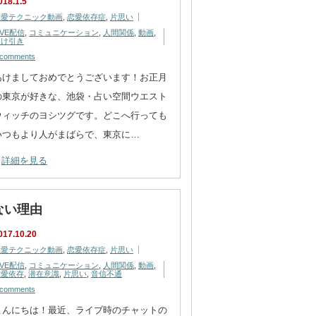
018.1.5
恋愛テクニック動画
,
恋愛依存症
,
片思い
IVE配信
,
コミュニケーション
,
人間関係
,
動画
,
駆け引き
 comments
あけましておめでとうございます！お正月
の東京が好きな、池袋・占い空間ウエスト
ウィッチのヨシツグです。どこへ行っても
いつもより人がまばらで、東京に…
詳細を見る
ない理由
017.10.20
恋愛テクニック動画
,
恋愛依存症
,
片思い
IVE配信
,
コミュニケーション
,
人間関係
,
動画
,
恋愛依存
,
潜在意識
,
片思い
,
音信不通
 comments
こんにちは！最近、ライブ時のチャットの