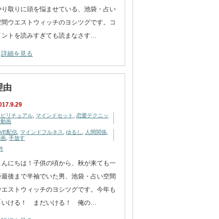
やり取りに頭を悩ませている、池袋・占い
空間ウエストウィッチのヨシツグです。コ
メントを読みすぎても読まなさす…
詳細を見る
理由
017.9.29
スピリチュアル
,
マインドセット
,
恋愛テクニッ
ク動画
IVE配信
,
マインドフルネス
,
ゆるし
,
人間関係
,
動画
,
手放す
件
こんにちは！子供の頃から、秋が来ても一
番最後まで半袖でいた男、池袋・占い空間
ウエストウィッチのヨシツグです。今年も
「いける！ まだいける！ 俺の…