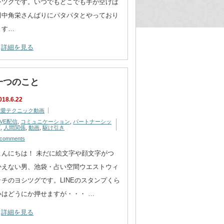
シツグです。いつでもどこでも手が空けば
田中角栄さんばりにパタパタとやっており
ます…
詳細を見る
一つのこと
018.6.22
恋愛テクニック動画
IVE配信
,
コミュニケーション
,
パートナーシッ
プ
,
人間関係
,
動画
,
駆け引き
 comments
こんにちは！ 未だに絵文字や顔文字がつ
かえない男、池袋・占い空間ウエストウィ
ッチのヨシツグです。LINEのスタンプくら
いはどうにか押せますが・・・ …
詳細を見る