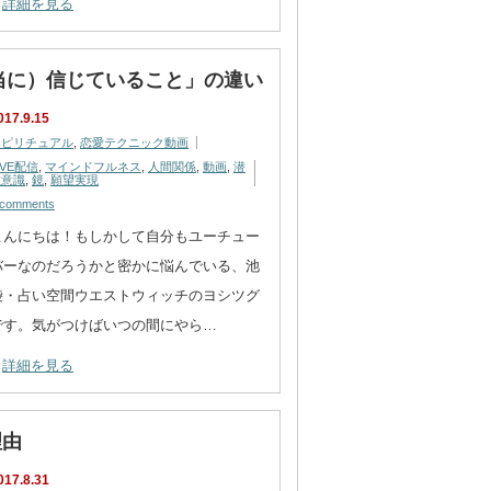
詳細を見る
本当に）信じていること」の違い
017.9.15
スピリチュアル
,
恋愛テクニック動画
IVE配信
,
マインドフルネス
,
人間関係
,
動画
,
潜
在意識
,
鏡
,
願望実現
 comments
こんにちは！もしかして自分もユーチュー
バーなのだろうかと密かに悩んでいる、池
袋・占い空間ウエストウィッチのヨシツグ
です。気がつけばいつの間にやら…
詳細を見る
理由
017.8.31