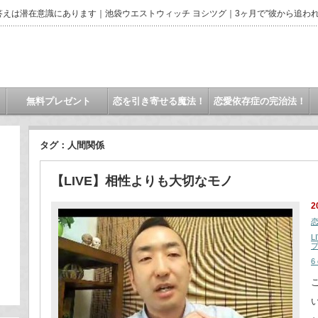
えは潜在意識にあります｜池袋ウエストウィッチ ヨシツグ｜3ヶ月で"彼から追われ
無料プレゼント
恋を引き寄せる魔法！
恋愛依存症の完治法！
タグ：人間関係
【LIVE】相性よりも大切なモノ
2
L
6