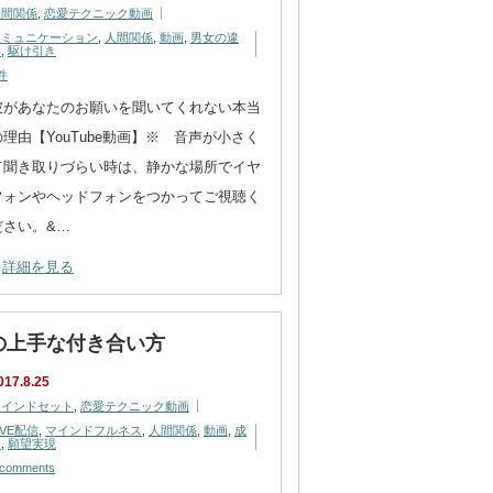
人間関係
,
恋愛テクニック動画
コミュニケーション
,
人間関係
,
動画
,
男女の違
い
,
駆け引き
件
彼があなたのお願いを聞いてくれない本当
の理由【YouTube動画】※ 音声が小さく
て聞き取りづらい時は、静かな場所でイヤ
フォンやヘッドフォンをつかってご視聴く
ださい。&…
詳細を見る
の上手な付き合い方
017.8.25
マインドセット
,
恋愛テクニック動画
IVE配信
,
マインドフルネス
,
人間関係
,
動画
,
成
功
,
願望実現
 comments