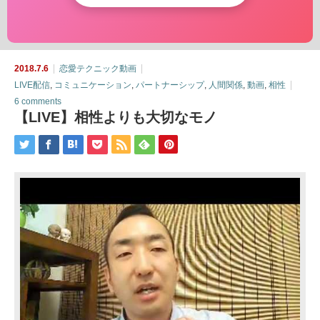
2018.7.6
恋愛テクニック動画
LIVE配信
,
コミュニケーション
,
パートナーシップ
,
人間関係
,
動画
,
相性
6 comments
【LIVE】相性よりも大切なモノ