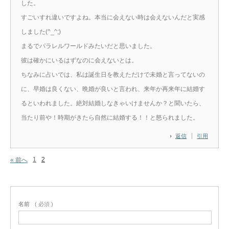
した。
すごいすれ違いですよね。本当に会えない時は会えないんだと実感
しました(^_^;)
まるでパラレルワールドみたいだと思いました。
彼は確かにいるはずなのに会えないとは。
ちなみに占いでは、私は誕生日を教えただけで未婚と言ってないの
に、早婚は良くない、晩婚が良いと言われ、来年か再来年に結婚す
るといわれました。絶対結婚しなきゃいけませんか？と聞いたら、
当たり前や！時期がきたら自然に結婚する！！と怒られました。
返信
引用
1
2
« 前へ
名前
( 必須 )