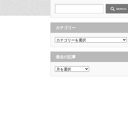
カテゴリー
カ
テ
ゴ
リ
ー
過去の記事
過
去
の
記
事