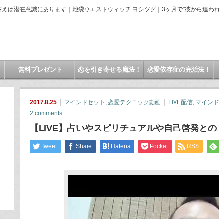
えは潜在意識にあります｜池袋ウエストウィッチ ヨシツグ｜3ヶ月で"彼から追われ
無料プレゼント
恋を引き寄せる魔法！
恋愛依存症の完治法！
2017.8.25
マインドセット
,
恋愛テクニック動画
LIVE配信
,
マインド
2 comments
【LIVE】占いやスピリチュアルや自己啓発と
Tweet
Share
Hatena
Pocket
RSS