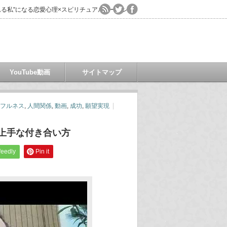
る私"になる恋愛心理×スピリチュアルコーチング
YouTube動画
サイトマップ
フルネス
,
人間関係
,
動画
,
成功
,
願望実現
の上手な付き合い方
feedly
Pin it