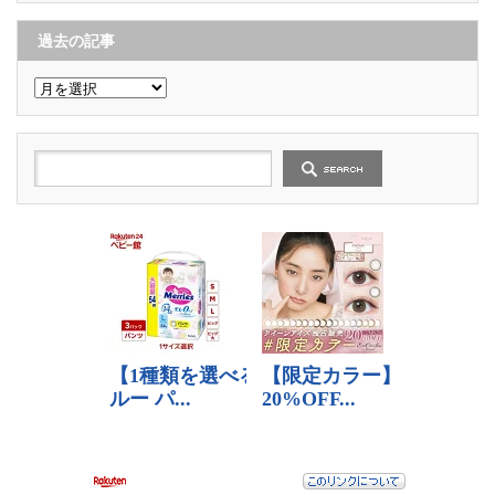
ゴ
リ
ー
過去の記事
過
去
の
記
事