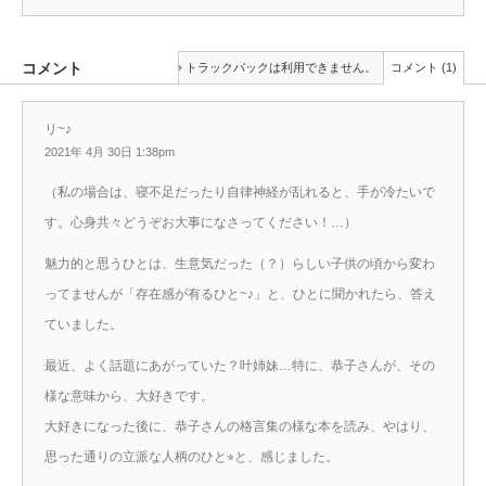
コメント
トラックバックは利用できません。
コメント (1)
リ~♪
2021年 4月 30日 1:38pm
（私の場合は、寝不足だったり自律神経が乱れると、手が冷たいで
す。心身共々どうぞお大事になさってください！…）
魅力的と思うひとは、生意気だった（？）らしい子供の頃から変わ
ってませんが「存在感が有るひと~♪」と、ひとに聞かれたら、答え
ていました。
最近、よく話題にあがっていた？叶姉妹…特に、恭子さんが、その
様な意味から、大好きです。
大好きになった後に、恭子さんの格言集の様な本を読み、やはり、
思った通りの立派な人柄のひと⭐︎と、感じました。