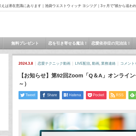
えは潜在意識にあります｜池袋ウエストウィッチ ヨシツグ｜3ヶ月で"彼から追われ
無料プレゼント
恋を引き寄せる魔法！
恋愛依存症の完治法！
2024.3.8
恋愛テクニック動画
LIVE配信
,
動画
,
業務連絡
コメント
【お知らせ】第92回Zoom「Q＆A」オンライン
～）
Tweet
Share
Hatena
Pocket
RSS