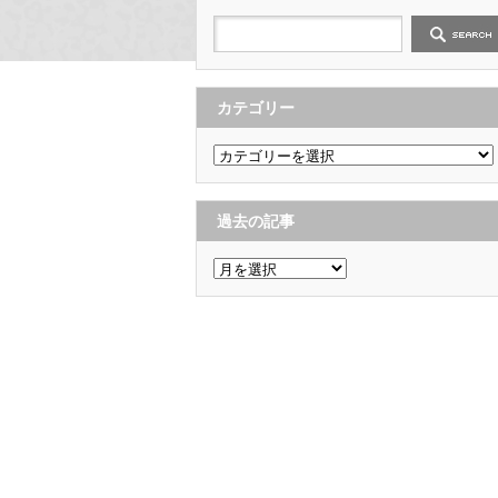
カテゴリー
カ
テ
ゴ
リ
ー
過去の記事
過
去
の
記
事