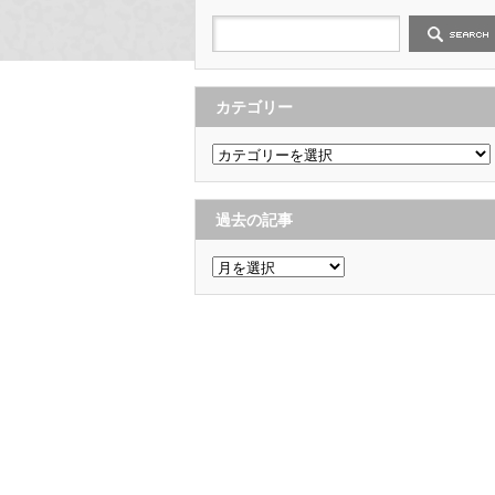
カテゴリー
カ
テ
ゴ
リ
ー
過去の記事
過
去
の
記
事