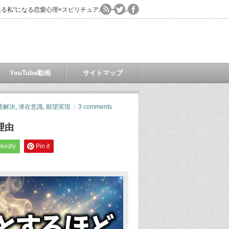
る私"になる恋愛心理×スピリチュアルコーチング
YouTube動画
サイトマップ
題解決
,
潜在意識
,
願望実現
3 comments
理由
feedly
Pin it