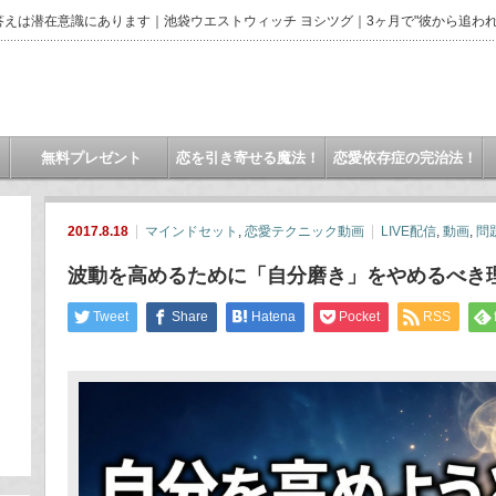
えは潜在意識にあります｜池袋ウエストウィッチ ヨシツグ｜3ヶ月で"彼から追われ
無料プレゼント
恋を引き寄せる魔法！
恋愛依存症の完治法！
2017.8.18
マインドセット
,
恋愛テクニック動画
LIVE配信
,
動画
,
問
波動を高めるために「自分磨き」をやめるべき
Tweet
Share
Hatena
Pocket
RSS