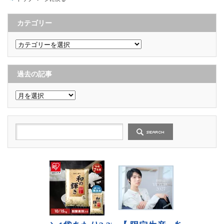
カテゴリー
カ
テ
ゴ
リ
ー
過去の記事
過
去
の
記
事