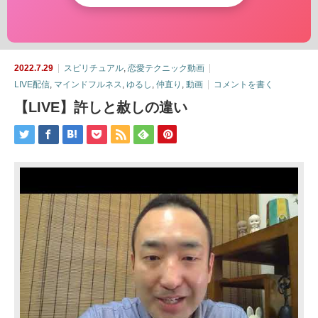
2022.7.29
スピリチュアル
,
恋愛テクニック動画
LIVE配信
,
マインドフルネス
,
ゆるし
,
仲直り
,
動画
コメントを書く
【LIVE】許しと赦しの違い