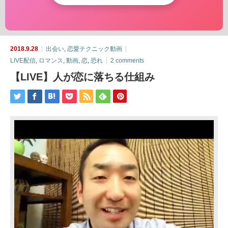
2018.9.28
出会い
,
恋愛テクニック動画
LIVE配信
,
ロマンス
,
動画
,
恋
,
恐れ
2 comments
【LIVE】人が恋に落ちる仕組み