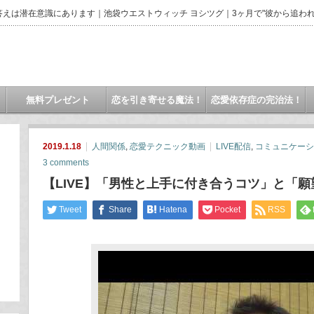
えは潜在意識にあります｜池袋ウエストウィッチ ヨシツグ｜3ヶ月で"彼から追われ
無料プレゼント
恋を引き寄せる魔法！
恋愛依存症の完治法！
2019.1.18
人間関係
,
恋愛テクニック動画
LIVE配信
,
コミュニケーシ
3 comments
【LIVE】「男性と上手に付き合うコツ」と「
Tweet
Share
Hatena
Pocket
RSS