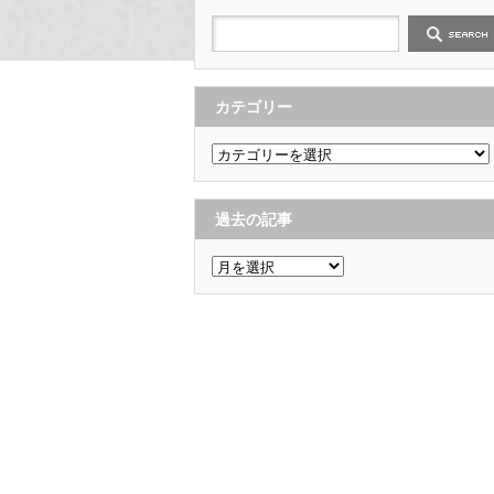
カテゴリー
カ
テ
ゴ
リ
ー
過去の記事
過
去
の
記
事