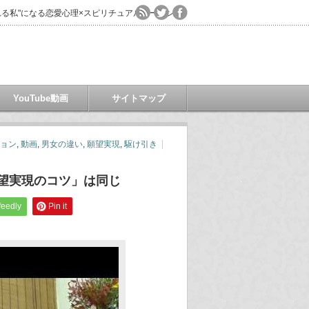
る私"になる恋愛心理×スピリチュアルコーチング
YouTube動画
サイトマップ
ョン
,
動画
,
男女の違い
,
願望実現
,
駆け引き
願望実現のコツ」は同じ
feedly
Pin it