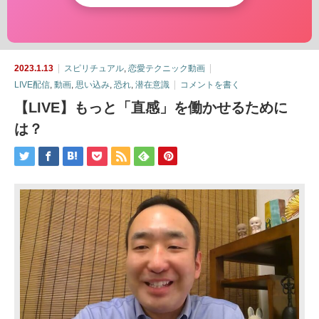
2023.1.13
スピリチュアル
,
恋愛テクニック動画
LIVE配信
,
動画
,
思い込み
,
恐れ
,
潜在意識
コメントを書く
【LIVE】もっと「直感」を働かせるために
は？