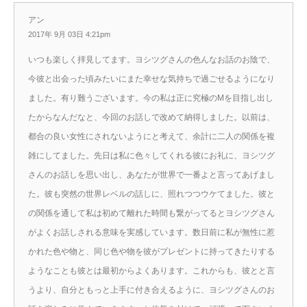
アン
2017年 9月 03日 4:21pm
いつも楽しく拝見してます。ヨシツグさんの色んなお話のお陰で、
今彼と出会った頃みたいにまた幸せな気持ちで過ごせるようになり
ました。有り難うございます。今の私は正に究極のMを目指し出し
たからなんだなと、今回のお話しで改めて納得しました。以前は、
都合の良い女性にされないようにと考えて、余計に二人の関係を複
雑にしてました。先日は私に色々してくれる彼にお礼に、ヨシツグ
さんのお話しを思い出し、あなたが世界で一番よと言ってあげまし
た。彼も突然の世界レベルの話しに、照れつつウケてました。彼と
の関係を通して私は初めて離れた時間も繋がってるとヨシツグさん
がよくお話しされる意味を実感しています。数日前に私が無性に惹
かれた色や物と、同じ色や物を彼がプレゼントに持ってきたりする
ようなことも彼とは最初からよくあります。これからも、彼とと言
うより、自分ともっと上手に付き合えるように、ヨシツグさんのお