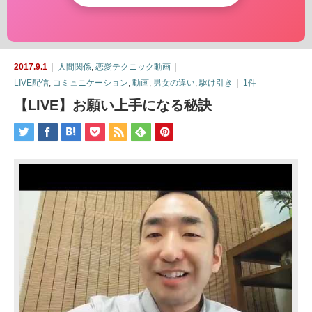
2017.9.1
人間関係
,
恋愛テクニック動画
LIVE配信
,
コミュニケーション
,
動画
,
男女の違い
,
駆け引き
1件
【LIVE】お願い上手になる秘訣