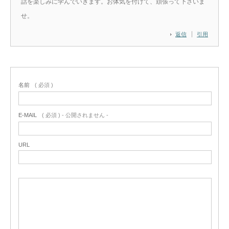
話を楽しみに学んでいきます。お体気を付けて、頑張って下さいま
せ。
返信
引用
名前
( 必須 )
E-MAIL
( 必須 ) - 公開されません -
URL