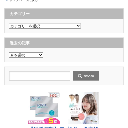
カテゴリー
カ
テ
ゴ
リ
ー
過去の記事
過
去
の
記
事