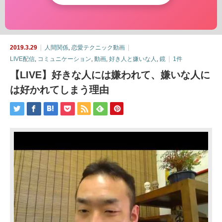
2019.3.29
人間関係
,
恋愛テクニック動画
LIVE配信
,
コミュニケーション
,
動画
,
好き人と嫌いな人
,
鏡
1件
【LIVE】好きな人には嫌われて、嫌いな人に
は好かれてしまう理由