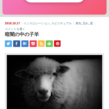
2016.10.17
インスピレーション
,
スピリチュアル
勇気
,
恐れ
,
愛
コメントを書く
暗闇の中の子羊