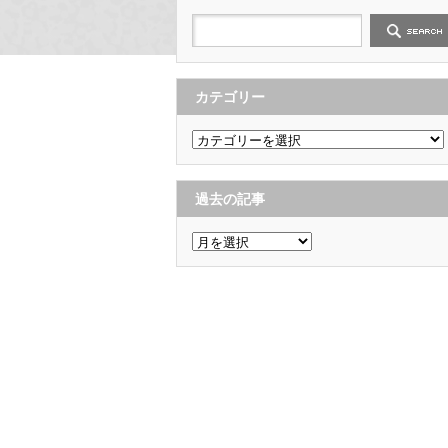
カテゴリー
カ
テ
ゴ
リ
ー
過去の記事
過
去
の
記
事