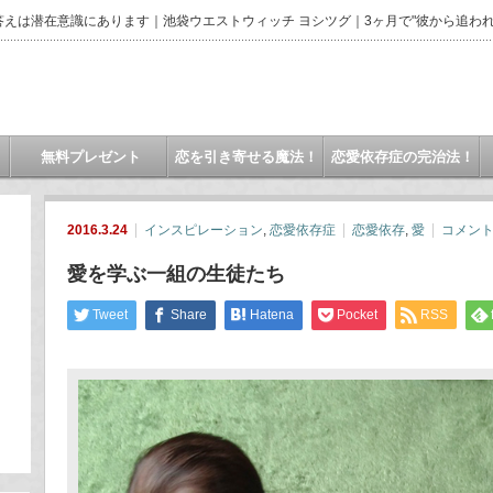
えは潜在意識にあります｜池袋ウエストウィッチ ヨシツグ｜3ヶ月で"彼から追われ
無料プレゼント
恋を引き寄せる魔法！
恋愛依存症の完治法！
2016.3.24
インスピレーション
,
恋愛依存症
恋愛依存
,
愛
コメン
愛を学ぶ一組の生徒たち
Tweet
Share
Hatena
Pocket
RSS