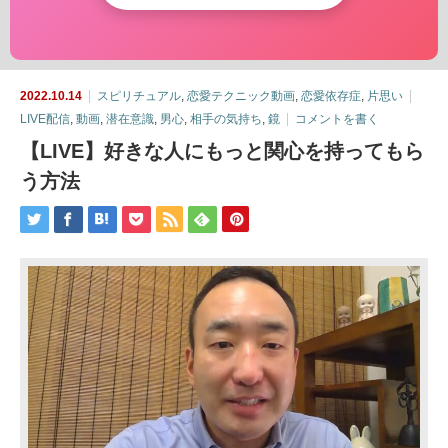
2022.10.14
スピリチュアル
,
恋愛テクニック動画
,
恋愛依存症
,
片思い
LIVE配信
,
動画
,
潜在意識
,
男心
,
相手の気持ち
,
鏡
コメントを書く
【LIVE】好きな人にもっと関心を持ってもら
う方法