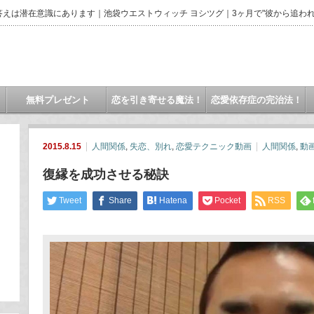
えは潜在意識にあります｜池袋ウエストウィッチ ヨシツグ｜3ヶ月で"彼から追われ
無料プレゼント
恋を引き寄せる魔法！
恋愛依存症の完治法！
2015.8.15
人間関係
,
失恋、別れ
,
恋愛テクニック動画
人間関係
,
動
復縁を成功させる秘訣
Tweet
Share
Hatena
Pocket
RSS