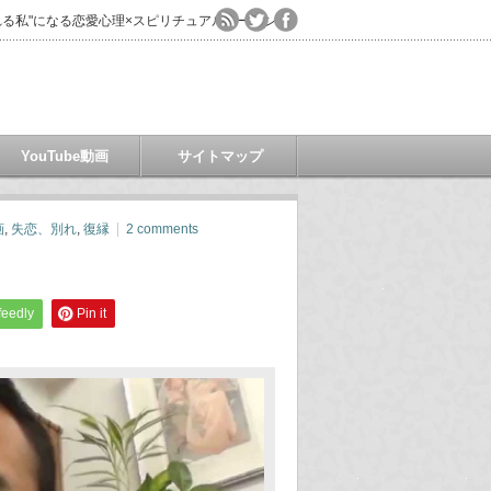
る私"になる恋愛心理×スピリチュアルコーチング
YouTube動画
サイトマップ
画
,
失恋、別れ
,
復縁
2 comments
feedly
Pin it