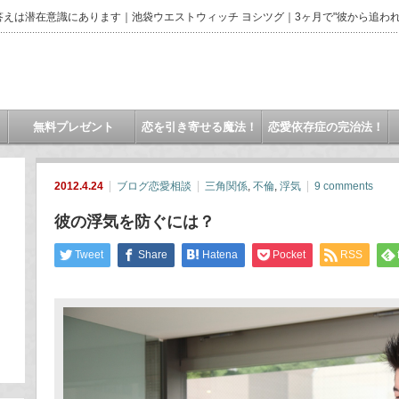
えは潜在意識にあります｜池袋ウエストウィッチ ヨシツグ｜3ヶ月で"彼から追われ
無料プレゼント
恋を引き寄せる魔法！
恋愛依存症の完治法！
2012.4.24
ブログ恋愛相談
三角関係
,
不倫
,
浮気
9 comments
彼の浮気を防ぐには？
Tweet
Share
Hatena
Pocket
RSS