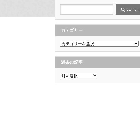
カテゴリー
カ
テ
ゴ
リ
ー
過去の記事
過
去
の
記
事