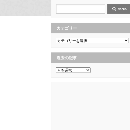
カテゴリー
カ
テ
ゴ
リ
ー
過去の記事
過
去
の
記
事