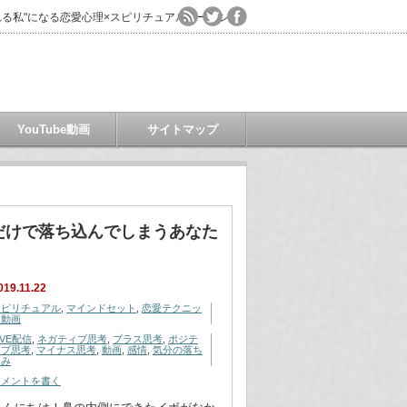
る私"になる恋愛心理×スピリチュアルコーチング
YouTube動画
サイトマップ
ただけで落ち込んでしまうあなた
019.11.22
スピリチュアル
,
マインドセット
,
恋愛テクニッ
ク動画
IVE配信
,
ネガティブ思考
,
プラス思考
,
ポジテ
ィブ思考
,
マイナス思考
,
動画
,
感情
,
気分の落ち
込み
コメントを書く