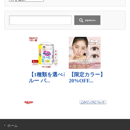
去
の
記
事
ホーム