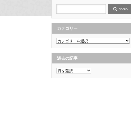
カテゴリー
カ
テ
ゴ
リ
ー
過去の記事
過
去
の
記
事