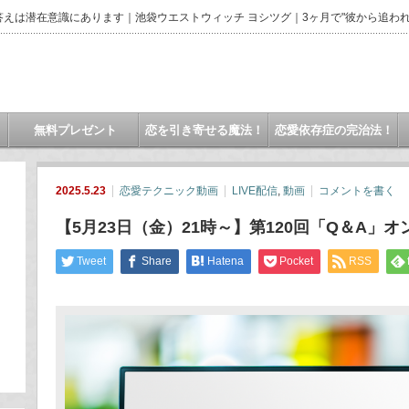
えは潜在意識にあります｜池袋ウエストウィッチ ヨシツグ｜3ヶ月で"彼から追われ
無料プレゼント
恋を引き寄せる魔法！
恋愛依存症の完治法！
2025.5.23
恋愛テクニック動画
LIVE配信
,
動画
コメントを書く
【5月23日（金）21時～】第120回「Q＆A」
Tweet
Share
Hatena
Pocket
RSS