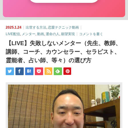
2025.1.24
出世する方法
,
恋愛テクニック動画
LIVE配信
,
メンター
,
動画
,
運命の人
,
願望実現
コメントを書く
【LIVE】失敗しないメンター（先生、教師、
講師、コーチ、カウンセラー、セラピスト、
霊能者、占い師、等々）の選び方