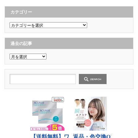
カテゴリー
カ
テ
ゴ
リ
ー
過去の記事
過
去
の
記
事