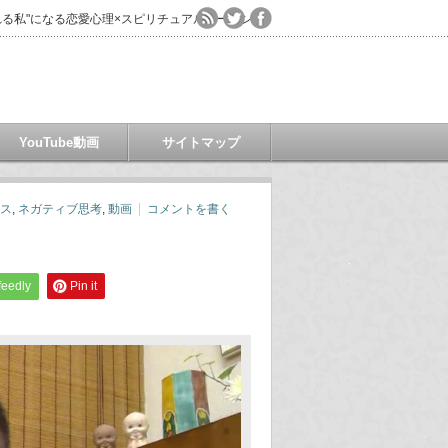
る私"になる恋愛心理×スピリチュアルコーチング
YouTube動画
サイトマップ
ス
,
ネガティブ思考
,
動画
コメントを書く
feedly
Pin it