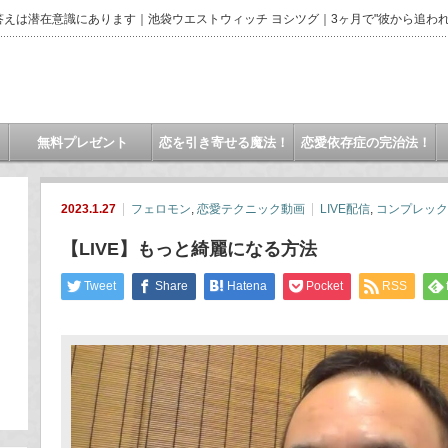
えは潜在意識にあります｜池袋ウエストウィッチ ヨシツグ｜3ヶ月で"彼から追われ
無料プレゼント
恋を引き寄せる魔法！
恋愛依存症の完治法！
2023.1.27
フェロモン
,
恋愛テクニック動画
LIVE配信
,
コンプレック
【LIVE】もっと綺麗になる方法
Tweet
Share
Hatena
Pocket
RSS