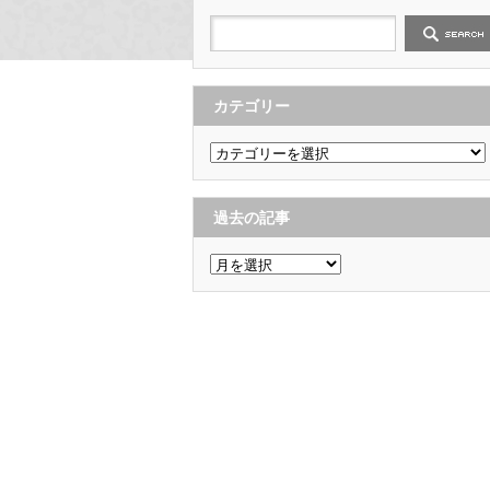
カテゴリー
カ
テ
ゴ
リ
ー
過去の記事
過
去
の
記
事