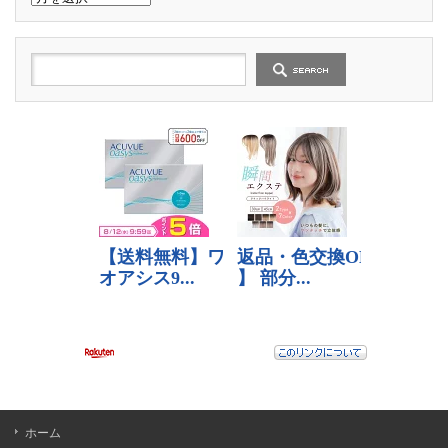
去
の
記
事
ホーム