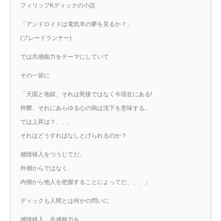
フィリップKディックの小説
「アンドロイドは電気羊の夢を見るか？」
(ブレードランナー)
では共感能力をテーマにしていて
その一節に
「天国と地獄、それは死後ではなく今現在にある!
抑欝、それにあらゆる心の病は沈下を意味する。
では上昇は？、、、
それはどうすればなしとげられるのか？
感情移入をつうじてだ。
外側からではなく、
内側から他人を把握することによってだ、、、」
ディックも人間とは何かの問いに
感情移入、共感能力を