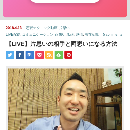
2018.4.13
恋愛テクニック動画
,
片思い
LIVE配信
,
コミュニケーション
,
両想い
,
動画
,
感情
,
潜在意識
5 comments
【LIVE】片思いの相手と両思いになる方法