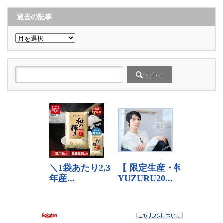
ゴ
リ
ー
過去の記事
過
去
の
記
事