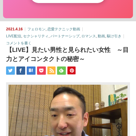
2021.4.16
フェロモン
,
恋愛テクニック動画
LIVE配信
,
セクシャリティ
,
パートナーシップ
,
ロマンス
,
動画
,
駆け引き
コメントを書く
【LIVE】見たい男性と見られたい女性 ～目
力とアイコンタクトの秘密～