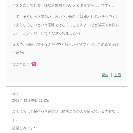
イスを言ってしまう様な男性的ともいえるタイプらしいです?…
…で、そういった愚痴だけ言いたい同性には嫌われ易いそうです?
（女らしくないという意味ではなくてむしろよっぽど誠実で女性ら
しい…とフォローしてくださってました?）
なので、傾聴も苦手なんだ~??と解った次第です~?←この絵文字ば
っか?w
ではまた〜?‍
?
返信
引用
サラ
2019年 12月 06日 11:12am
こんにちは！超そっち系の話は結局全ての人が望んでいる内容なは
ず。。。
超楽しみです〜