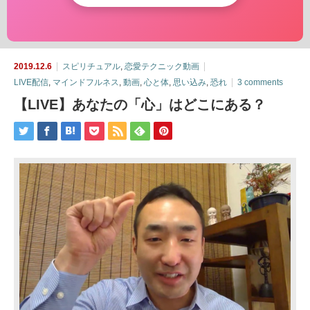
2019.12.6
スピリチュアル
,
恋愛テクニック動画
LIVE配信
,
マインドフルネス
,
動画
,
心と体
,
思い込み
,
恐れ
3 comments
【LIVE】あなたの「心」はどこにある？