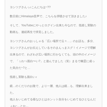
ヨシツグさんっ♪こんにちは~??
数日前にHimalaya音声で、こちらを拝聴させて頂きました♪
そして、YouTubeにやっとログイン出来た今なので、指差し実験の
動画も、連続再生で拝見しました。
ヨシツグさんのおっしゃる「広い場所で云々…」のお話も、多分、
ヨシツグさんがお伝えしているそのまんっまスグ！イメージで理解
出来るので、わざわざ広い場所に行かなくても、頭の中のイメージ
で、「ぅわ~♪面白〜い?」と遊んでました（笑）まるで幽霊に成っ
た気分だ~?と…
指差し実験も面白い♪
鏡…のくだりのお陰で、より一層、他人は鏡…も、理解出来まし
た。
他人をいじめてる様なひとはホンット自分をいじめてるひとなんだ
ょね~…とか…