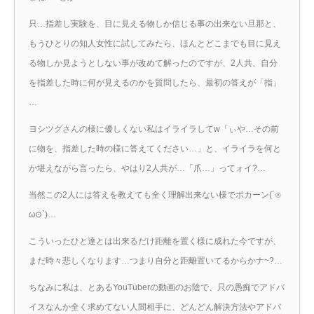
只…指差し実験を、目に見える物しか信じる事の出来ない旦那と、
もうひとりの知人女性に試してみたら、ほんとどこまでも目に見え
る物しか見ようとしない事が改めて解ったのですが、2人共、自分
を指差した時に何が見えるのかを質問したら、最初の答えが「指」
…
ヨシツグさんの様に優しくない私はイライラしてw「ぃや…その前
に物を、指差した時の様に答えてください…」と、イライラを何と
か堪えながら言ったら、やはり2人共が…「爪…」ってォイ?…
当然この2人には答えを教えても全く理解出来ない様でポカーン(´⊙
ω⊙`)…
こういったひと達とは出来るだけ距離を置く様に成れた今ですが、
まだ時々悲しくなります…つまり自分と距離置いてるからかナ~?…
ちなみに私は、とあるYouTuberの動画のお陰で、只の愚痴でアドバ
イスなんか全く求めてない人間相手に、どんどん解決方法やアドバ