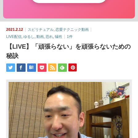
2021.2.12
スピリチュアル
,
恋愛テクニック動画
LIVE配信
,
ゆるし
,
動画
,
恐れ
,
犠牲
1件
【LIVE】「頑張らない」を頑張らないための
秘訣