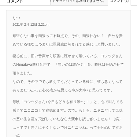
コメント
トラックバックは利用できません。
コメント (1)
リ~♪
2021年 2月 12日 2:21pm
頑張らない事を頑張ってる時点で、その、頑張れない？…自分を責
めている様な…つまりは罪悪感に苛まれてる感じ…と思いました。
寝る前に、旧い音声から順番に聴かせて頂いている、ヨシツグさん
のHimalaya無料音声で、「悪いのは誰か？」を、昨晩は拝聴させて
頂きました。
なので、その中ででも教えてくださっている様に、誰も悪くなんて
有りませ~ん♪っと心の底から思える事が大事⭐︎と思ってます。
毎晩「ヨシツグさん♪今日もどうも有り難~ぅ！」と、心で叫んでる
感じでニコニコして寝始めます…ので…もしも、ニヤニヤして気味
の悪い生き霊を飛ばしていたなら大変申し訳ございません！（笑）
…ってでも悪さは全くしないで只ニヤニヤね…って十分恐いですネ
（笑）