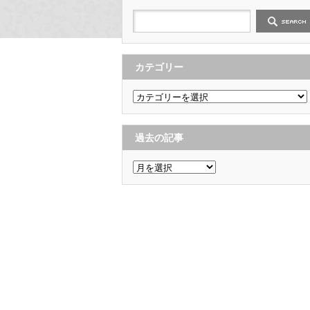
カテゴリー
カ
テ
ゴ
リ
ー
過去の記事
過
去
の
記
事