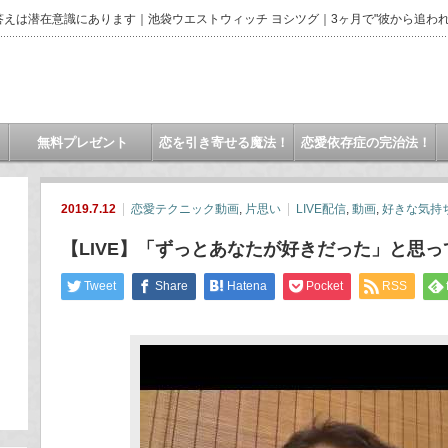
えは潜在意識にあります｜池袋ウエストウィッチ ヨシツグ｜3ヶ月で"彼から追われ
無料プレゼント
恋を引き寄せる魔法！
恋愛依存症の完治法！
2019.7.12
恋愛テクニック動画
,
片思い
LIVE配信
,
動画
,
好きな気持
【LIVE】「ずっとあなたが好きだった」と思
Tweet
Share
Hatena
Pocket
RSS