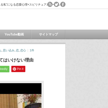
る私"になる恋愛心理×スピリチュアルコーチング
YouTube動画
サイトマップ
ち
,
思い込み
,
恋
,
恋心
1件
ってはいけない理由
feedly
Pin it