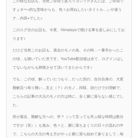
この様なお話も、当然ご存知であろうヨシツグさんには、ご存知で
すょネ〜♪的な意味からも、色々お尋ねしたいタイトル…ぃや違う
ナ…内容⭐︎でした♪
このスグ次のお話も、今夜、Himalayaで聴ける事を楽しみにしてお
ります♪
だけど当然このお話も、過去のモノの為、その時…一番辛かったこ
の頃…も聴いていた筈です。YouTube配信後は全て、ログインはし
てないながらも静聴させて頂いてきたからです♪
でも、この頃、解っていたつもり…だった別の、自分自身の、大変
難解且つ有り難い…支え（？）のモノ…同様、頭だけでの理解で、
こちらの記事の大元のモノの方は特に、全く腑に落ちない感じでし
た。
所が最近、難解な方への、学？（って言っても学ぶ様な時間は数分
ですが（笑））も進み、色々と、腑に落ちまくりの日々の流れの中
で、こちらの大元の考え方がやっと腑に落ち始めて参りまして…毎