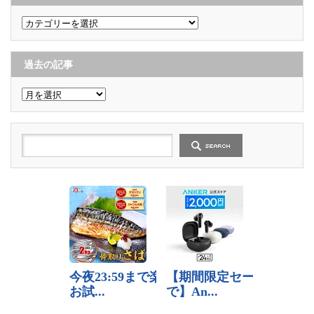
カ
テ
ゴ
リ
ー
過去の記事
過
去
の
記
事