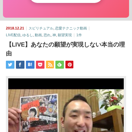
2018.12.21
スピリチュアル
,
恋愛テクニック動画
LIVE配信
,
ゆるし
,
動画
,
恐れ
,
神
,
願望実現
1件
【LIVE】あなたの願望が実現しない本当の理
由