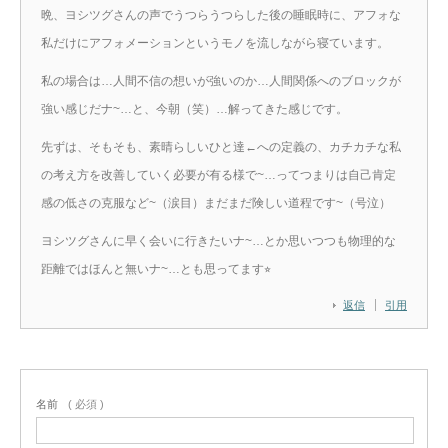
晩、ヨシツグさんの声でうつらうつらした後の睡眠時に、アフォな
私だけにアフォメーションというモノを流しながら寝ています。
私の場合は…人間不信の想いが強いのか…人間関係へのブロックが
強い感じだナ~…と、今朝（笑）…解ってきた感じです。
先ずは、そもそも、素晴らしいひと達←への定義の、カチカチな私
の考え方を改善していく必要が有る様で~…ってつまりは自己肯定
感の低さの克服など~（涙目）まだまだ険しい道程です~（号泣）
ヨシツグさんに早く会いに行きたいナ~…とか思いつつも物理的な
距離ではほんと無いナ~…とも思ってます⭐︎
返信
引用
名前
( 必須 )