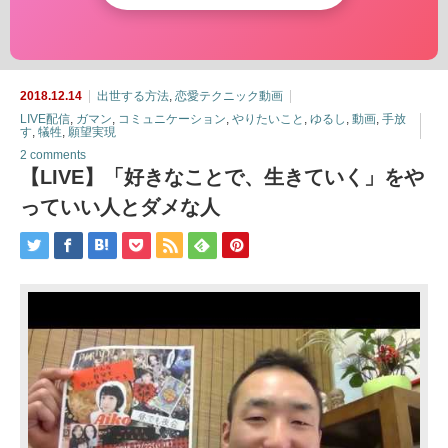
2018.12.14
出世する方法
,
恋愛テクニック動画
LIVE配信
,
ガマン
,
コミュニケーション
,
やりたいこと
,
ゆるし
,
動画
,
手放
す
,
犠牲
,
願望実現
2 comments
【LIVE】「好きなことで、生きていく」をや
っていい人とダメな人