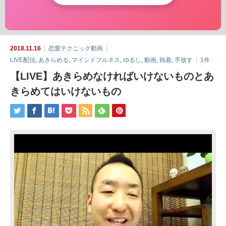
2018.11.16
恋愛テクニック動画
LIVE配信
,
あきらめる
,
マインドフルネス
,
ゆるし
,
動画
,
執着
,
手放す
1件
【LIVE】あきらめなければいけないものとあ
きらめてはいけないもの