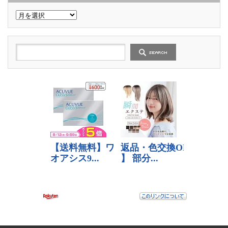
過
去
の
記
事