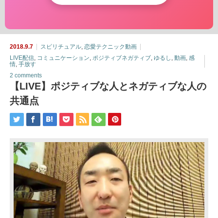
2018.9.7
スピリチュアル
,
恋愛テクニック動画
LIVE配信
,
コミュニケーション
,
ポジティブネガティブ
,
ゆるし
,
動画
,
感
情
,
手放す
2 comments
【LIVE】ポジティブな人とネガティブな人の
共通点