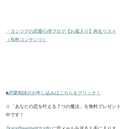
・ヨシツグの恋愛心理ブログ【お蔵入り】再生リスト
（有料コンテンツ）
■恋愛相談のお申し込みはこちらをクリック！
☆「あなたの恋を叶える７つの魔法」を無料プレゼント
中です！
7kara@westwitch.info
に空メールを送ると手に入りま