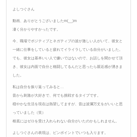
よしつぐさん
動画、ありがとうございましたm(__)m
凄く分かりやすかったです。
今、職場でポジティブとネガティブの波が激しい人がいて、彼女と
一緒に仕事をしていると疲れてイライラしている自分がいました。
でも、彼女は基本いい人で嫌いではないので、お話しを聞かせて頂
き、彼女は内面で自分と格闘してるんだと思ったら親近感が湧きま
した。
私は自分を振り返ってみると…
昔から刺激が大好きで、何でも挑戦するタイプです。
穏やかな生活を現在は熱望してますが、昔は波瀾万丈をがいいと思
っていました（笑）
根底にはゼロを受け入れられない自分がいたのかもしれません。
よしつぐさんの表現は、ピンポイントでいつも入ります。