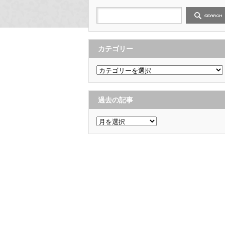
カテゴリー
カ
テ
ゴ
リ
ー
過去の記事
過
去
の
記
事