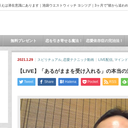
えは潜在意識にあります｜池袋ウエストウィッチ ヨシツグ｜3ヶ月で"彼から追われ
無料プレゼント
恋を引き寄せる魔法！
恋愛依存症の完治法！
2021.1.29
スピリチュアル
,
恋愛テクニック動画
LIVE配信
,
マインド
【LIVE】「あるがままを受け入れる」の本当の
Tweet
Share
Hatena
Pocket
RSS