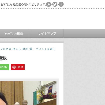
る私"になる恋愛心理×スピリチュアルコーチング
YouTube動画
サイトマップ
フルネス
,
ゆるし
,
動画
,
愛
コメントを書く
意味
feedly
Pin it