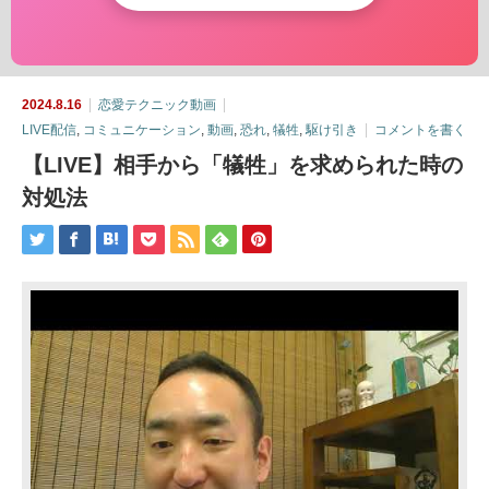
2024.8.16
恋愛テクニック動画
LIVE配信
,
コミュニケーション
,
動画
,
恐れ
,
犠牲
,
駆け引き
コメントを書く
【LIVE】相手から「犠牲」を求められた時の
対処法