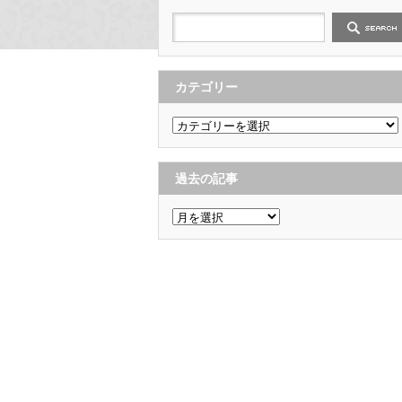
カテゴリー
カ
テ
ゴ
リ
ー
過去の記事
過
去
の
記
事