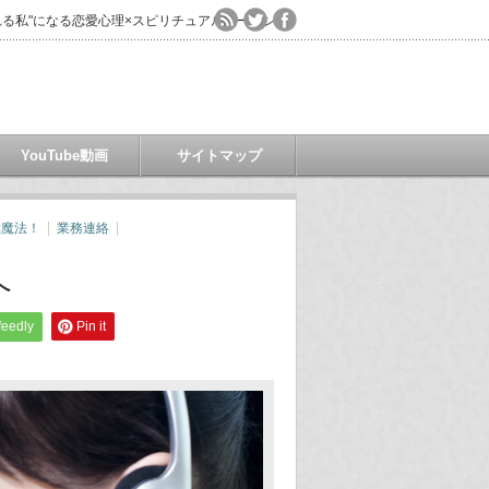
る私"になる恋愛心理×スピリチュアルコーチング
YouTube動画
サイトマップ
極魔法！
業務連絡
へ
feedly
Pin it