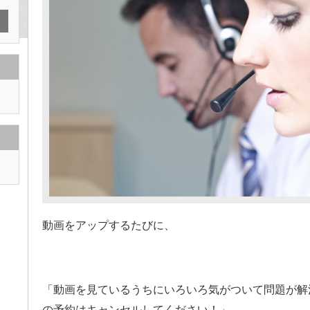
か
な
い
方
へ
は
動画をアップするたびに、
「動画を見ているうちにいろいろ気がついて問題が解
の予約はキャンセルしてください！」