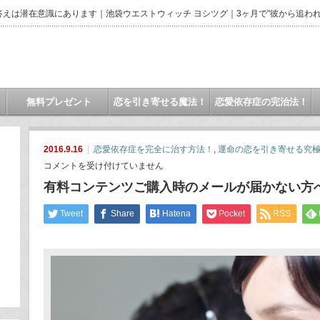
えは潜在意識にあります｜池袋ウエストウィッチ ヨシツグ｜3ヶ月で"彼から追われ
無料プレゼント
恋を引き寄せる魔法！
恋愛依存症の完治法！
2016.9.16
恋愛依存症を完全に治す方法！
,
運命の恋を引き寄せる究
有
コメントを受け付けていません
料
コ
有料コンテンツご購入時のメールが届かない方
ン
テ
ン
Tweet
Share
Hatena
Pocket
RSS
ツ
ご
購
入
時
の
メ
ー
ル
が
届