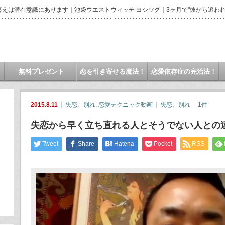
えは潜在意識にあります｜池袋ウエストウィッチ ヨシツグ｜3ヶ月で"彼から追われ
無料プレゼント
恋を引き寄せる魔法！
恋愛依存症の完治法！
2015.8.11
失恋、別れ
,
恋愛テクニック動画
失恋、別れ
1件
失恋から早く立ち直れる人とそうでない人との
Tweet
Share
Hatena
Pocket
RSS