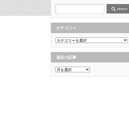
カテゴリー
カ
テ
ゴ
リ
ー
過去の記事
過
去
の
記
事