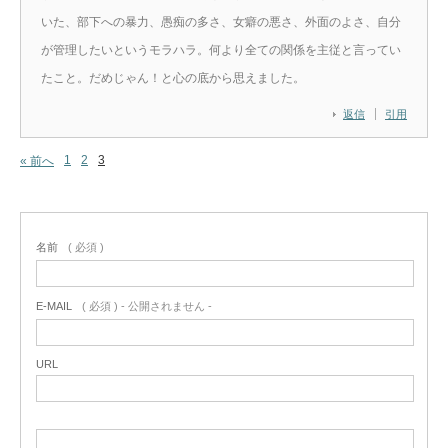
いた、部下への暴力、愚痴の多さ、女癖の悪さ、外面のよさ、自分
が管理したいというモラハラ。何より全ての関係を主従と言ってい
たこと。だめじゃん！と心の底から思えました。
返信
引用
1
2
3
« 前へ
名前
( 必須 )
E-MAIL
( 必須 ) - 公開されません -
URL