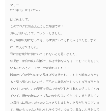
マリー
2015年 5月 12日 7:20am
はじめまして。
このブログに出会えたことに感謝です！
お礼が言いたくて、コメントしました。
私が極限状態になっても、必ず側にいてくれる人は夫だと、すぐ
に、答えがでました。
逆に彼は絶対に側にいてくれないとも思いました。
結局は、都合の良い関係で、私は大切な人をほっておいて何をして
いるんだろうと、モヤモヤが晴れました！！
以前から心が近づいたと思えば突き放され、こちらが離れようとす
ると引っ張られるという、不毛さに嫌気がさしつつもダラダラとき
ていましたが、この記事を読んで夫がどれだけ私を大切にしてくれ
ていて、婚外の彼にとって私のかわりはいくらでもいると感じてい
た気持ちは当たりだったとはっきりしました。ありがとうございま
す、彼からちゃんと離れられそうです。今まで、見ないふりをして