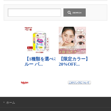
の
記
事
ホーム