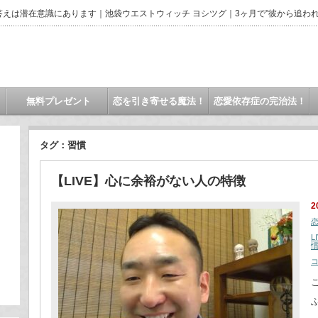
えは潜在意識にあります｜池袋ウエストウィッチ ヨシツグ｜3ヶ月で"彼から追われ
無料プレゼント
恋を引き寄せる魔法！
恋愛依存症の完治法！
タグ：習慣
【LIVE】心に余裕がない人の特徴
2
L