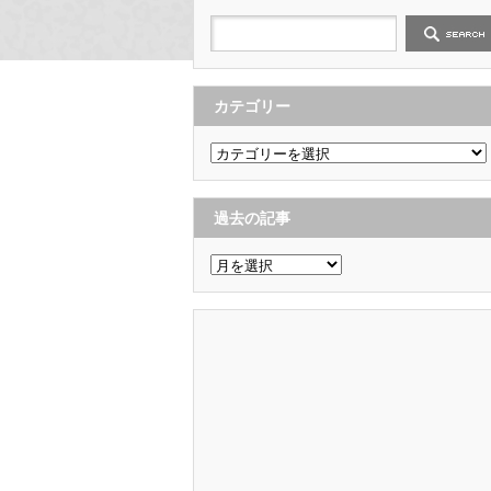
カテゴリー
カ
テ
ゴ
リ
ー
過去の記事
過
去
の
記
事