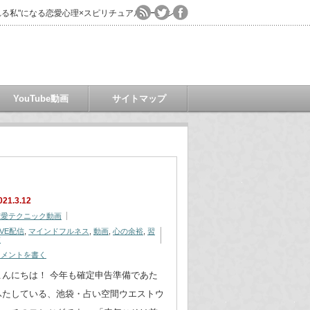
る私"になる恋愛心理×スピリチュアルコーチング
YouTube動画
サイトマップ
021.3.12
恋愛テクニック動画
IVE配信
,
マインドフルネス
,
動画
,
心の余裕
,
習
慣
コメントを書く
こんにちは！ 今年も確定申告準備であた
ふたしている、池袋・占い空間ウエストウ