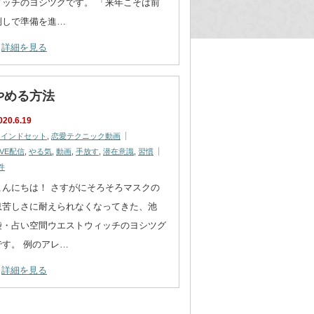
ィッチのヨシツグです。 「来年こそは前
倒しで準備を進…
詳細を見る
やめる方法
020.6.19
マインドセット
,
恋愛テクニック動画
IVE配信
,
やる気
,
動画
,
手放す
,
潜在意識
,
習慣
件
こんにちは！ さすがにそろそろマスクの
息苦しさに耐えられなくなってきた、池
袋・占い空間ウエストウィッチのヨシツグ
です。 例のアレ…
詳細を見る