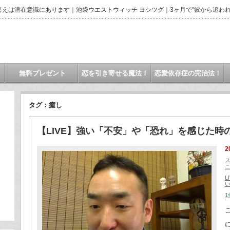
えは潜在意識にあります｜池袋ウエストウィッチ ヨシツグ｜3ヶ月で"彼から追われ
無料プレゼント
恋を引き寄せる魔法！
恋愛依存症の完治法！
タグ：癒し
【LIVE】強い「不安」や「恐れ」を感じた時
2
L
1