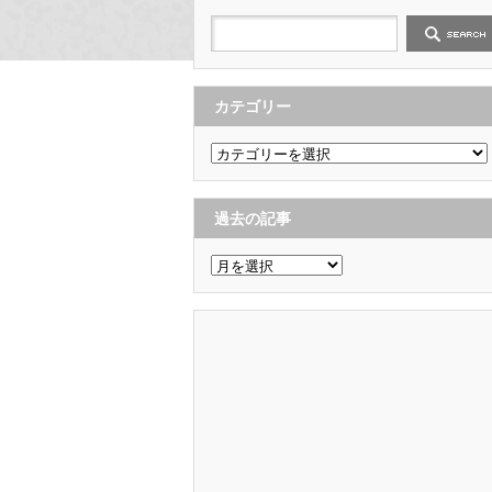
カテゴリー
カ
テ
ゴ
リ
ー
過去の記事
過
去
の
記
事