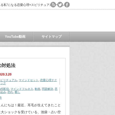
る私"になる恋愛心理×スピリチュアルコーチング
YouTube動画
サイトマップ
の対処法
020.3.20
スピリチュアル
,
マインドセット
,
恋愛心理テク
ニック
IVE配信
,
マインドフルネス
,
動画
,
問題解決
,
思
い込み
,
恐れ
,
癒し
件
こんにちは！最近、耳毛が生えてきたこと
に大ショックを受けている、池袋・占い空