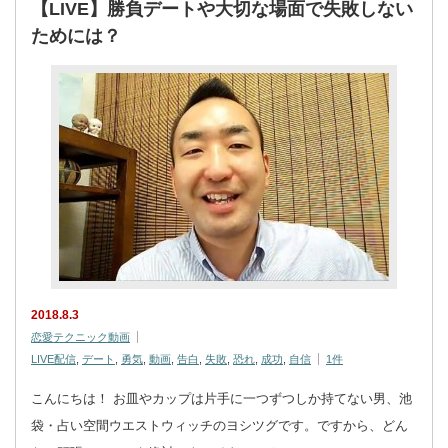
【LIVE】勝負デートや大切な場面で失敗しない
ためには？
2018.8.3
恋愛テクニック動画
LIVE配信
,
デート
,
勇気
,
動画
,
告白
,
失敗
,
恐れ
,
成功
,
自信
1件
こんにちは！ お皿やカップは片手に一つずつしか持てない男、池
袋・占い空間ウエストウィッチのヨシツグです。ですから、どん