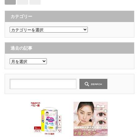
カテゴリー
カ
テ
ゴ
リ
ー
過去の記事
過
去
の
記
事