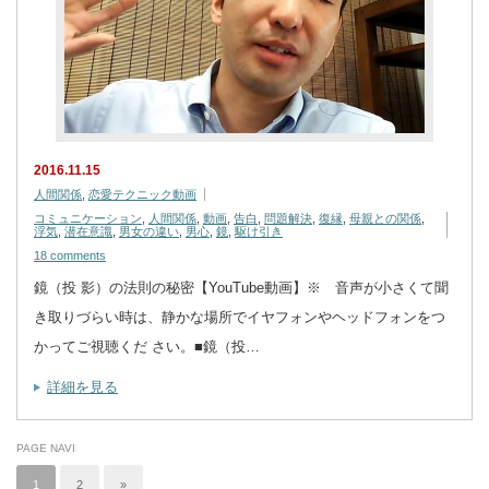
2016.11.15
人間関係
,
恋愛テクニック動画
コミュニケーション
,
人間関係
,
動画
,
告白
,
問題解決
,
復縁
,
母親との関係
,
浮気
,
潜在意識
,
男女の違い
,
男心
,
鏡
,
駆け引き
18 comments
鏡（投 影）の法則の秘密【YouTube動画】※ 音声が小さくて聞
き取りづらい時は、静かな場所でイヤフォンやヘッドフォンをつ
かってご視聴くだ さい。■鏡（投…
詳細を見る
PAGE NAVI
1
2
»