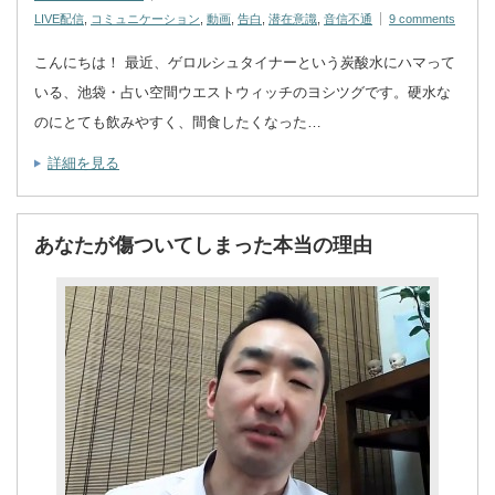
LIVE配信
,
コミュニケーション
,
動画
,
告白
,
潜在意識
,
音信不通
9 comments
こんにちは！ 最近、ゲロルシュタイナーという炭酸水にハマって
いる、池袋・占い空間ウエストウィッチのヨシツグです。硬水な
のにとても飲みやすく、間食したくなった…
詳細を見る
あなたが傷ついてしまった本当の理由