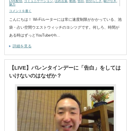
LIVE配信
,
コミュニケーション
,
ほめ言葉
,
動画
,
告白
,
自分らしさ
,
駆け引き
,
魅力
コメントを書く
こんにちは！ Wi-Fiルーターには常に速度制限がかかっている、池
袋・占い空間ウエストウィッチのヨシツグです。何しろ、時間が
ある時はずっとYouTubeやh…
詳細を見る
【LIVE】バレンタインデーに「告白」をしては
いけないのはなぜか？