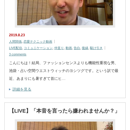
2019.8.23
人間関係
,
恋愛テクニック動画
LIVE配信
,
コミュニケーション
,
仲直り
,
動画
,
告白
,
復縁
,
駆け引き
3 comments
こんにちは！結局、ファッションセンスよりも機能性重視な男、
池袋・占い空間ウエストウィッチのヨシツグです。という訳で最
近、あまりにも暑すぎて首にヒ…
詳細を見る
【LIVE】「本音を言ったら嫌われませんか？」