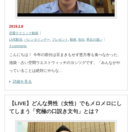
2019.2.8
恋愛テクニック動画
LIVE配信
,
バレンタインデー
,
プレゼント
,
動画
,
告白
,
男女の違い
3 comments
こんにちは！ 今年の節分は豆まきもせず恵方巻も食べなかった、
池袋・占い空間ウエストウィッチのヨシツグです。「みんながや
っていることは絶対にやらな…
詳細を見る
【LIVE】どんな男性（女性）でもメロメロにし
てしまう「究極の口説き文句」とは？