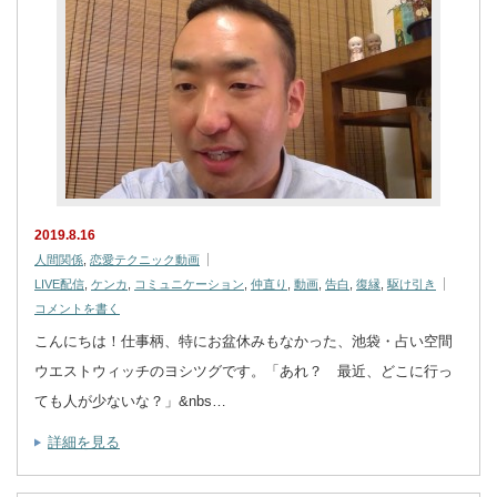
2019.8.16
人間関係
,
恋愛テクニック動画
LIVE配信
,
ケンカ
,
コミュニケーション
,
仲直り
,
動画
,
告白
,
復縁
,
駆け引き
コメントを書く
こんにちは！仕事柄、特にお盆休みもなかった、池袋・占い空間
ウエストウィッチのヨシツグです。「あれ？ 最近、どこに行っ
ても人が少ないな？」&nbs…
詳細を見る