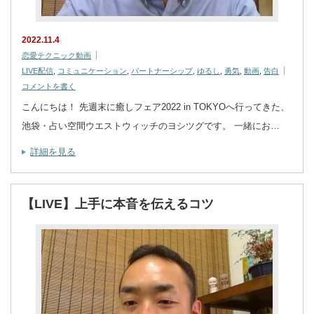
2022.11.4
恋愛テクニック動画
LIVE配信
,
コミュニケーション
,
パートナーシップ
,
ゆるし
,
勇気
,
動画
,
告白
コメントを書く
こんにちは！ 先週末に癒しフェア2022 in TOKYOへ行ってきた、
池袋・占い空間ウエストウィッチのヨシツグです。 一緒にお…
詳細を見る
【LIVE】上手に本音を伝えるコツ