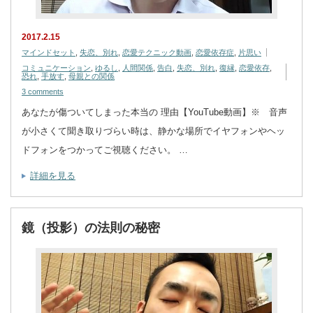
2017.2.15
マインドセット
,
失恋、別れ
,
恋愛テクニック動画
,
恋愛依存症
,
片思い
コミュニケーション
,
ゆるし
,
人間関係
,
告白
,
失恋、別れ
,
復縁
,
恋愛依存
,
恐れ
,
手放す
,
母親との関係
3 comments
あなたが傷ついてしまった本当の 理由【YouTube動画】※ 音声
が小さくて聞き取りづらい時は、静かな場所でイヤフォンやヘッ
ドフォンをつかってご視聴ください。 …
詳細を見る
鏡（投影）の法則の秘密