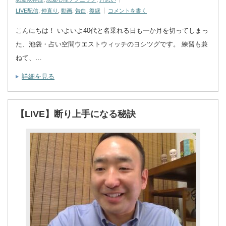
LIVE配信
,
仲直り
,
動画
,
告白
,
復縁
コメントを書く
こんにちは！ いよいよ40代と名乗れる日も一か月を切ってしまっ
た、池袋・占い空間ウエストウィッチのヨシツグです。 練習も兼
ねて、…
詳細を見る
【LIVE】断り上手になる秘訣