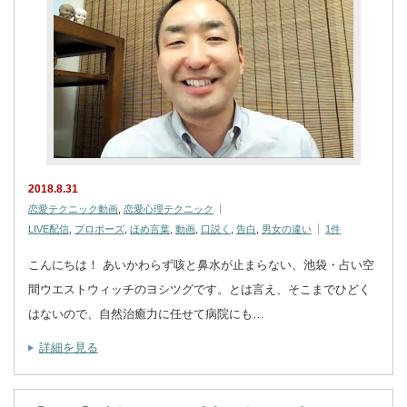
2018.8.31
恋愛テクニック動画
,
恋愛心理テクニック
LIVE配信
,
プロポーズ
,
ほめ言葉
,
動画
,
口説く
,
告白
,
男女の違い
1件
こんにちは！ あいかわらず咳と鼻水が止まらない、池袋・占い空
間ウエストウィッチのヨシツグです。とは言え、そこまでひどく
はないので、自然治癒力に任せて病院にも…
詳細を見る