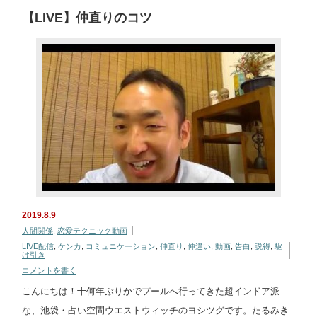
【LIVE】仲直りのコツ
2019.8.9
人間関係
,
恋愛テクニック動画
LIVE配信
,
ケンカ
,
コミュニケーション
,
仲直り
,
仲違い
,
動画
,
告白
,
説得
,
駆
け引き
コメントを書く
こんにちは！十何年ぶりかでプールへ行ってきた超インドア派
な、池袋・占い空間ウエストウィッチのヨシツグです。たるみき