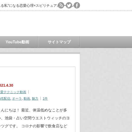
る私"になる恋愛心理×スピリチュアルコーチング
YouTube動画
サイトマップ
021.4.30
恋愛テクニック動画
IVE配信
,
オーラ
,
動画
,
魅力
1件
こんにちは！ 最近、体温低めなことが多
い、池袋・占い空間ウエストウィッチのヨ
シツグです。 コロナの影響で飲食店など