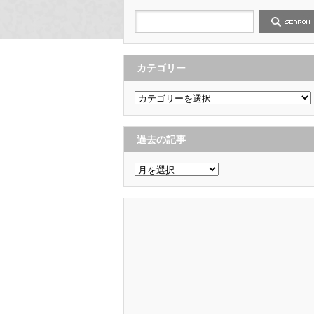
カテゴリー
カ
テ
ゴ
リ
ー
過去の記事
過
去
の
記
事