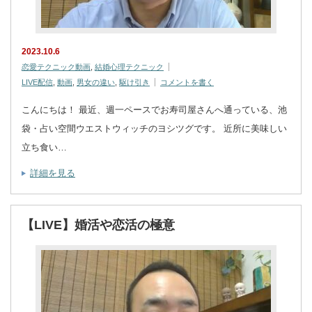
2023.10.6
恋愛テクニック動画
,
結婚心理テクニック
LIVE配信
,
動画
,
男女の違い
,
駆け引き
コメントを書く
こんにちは！ 最近、週一ペースでお寿司屋さんへ通っている、池
袋・占い空間ウエストウィッチのヨシツグです。 近所に美味しい
立ち食い…
詳細を見る
【LIVE】婚活や恋活の極意