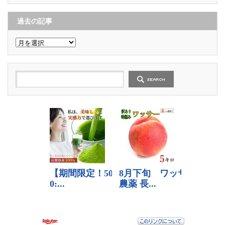
ゴ
リ
ー
過去の記事
過
去
の
記
事