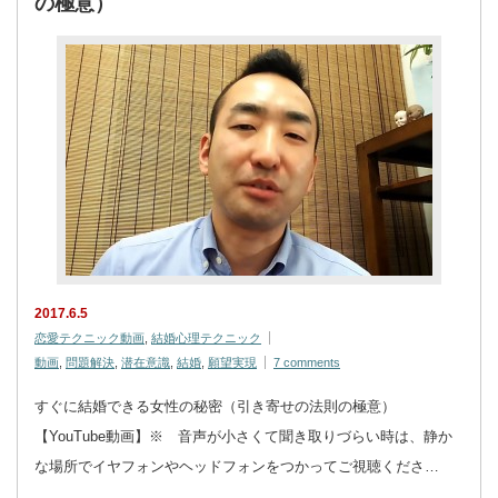
の極意）
2017.6.5
恋愛テクニック動画
,
結婚心理テクニック
動画
,
問題解決
,
潜在意識
,
結婚
,
願望実現
7 comments
すぐに結婚できる女性の秘密（引き寄せの法則の極意）
【YouTube動画】※ 音声が小さくて聞き取りづらい時は、静か
な場所でイヤフォンやヘッドフォンをつかってご視聴くださ…