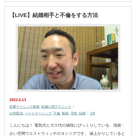
【LIVE】結婚相手と不倫をする方法
2022.5.13
恋愛テクニック動画
,
結婚心理テクニック
LIVE配信
,
パートナーシップ
,
不倫
,
動画
,
浮気
,
結婚
1件
こんにちは！ 電気代とガス代の値段にびっくりしている、池袋・
占い空間ウエストウィッチのヨシツグです。 値上がりしていると