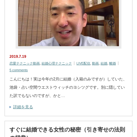
2019.7.19
恋愛テクニック動画
,
結婚心理テクニック
LIVE配信
,
動画
,
結婚
,
離婚
5 comments
こんにちは！実は今年の2月に結婚（入籍のみですが）していた、
池袋・占い空間ウエストウィッチのヨシツグです。別に隠してい
た訳でもないのですが、かと…
詳細を見る
すぐに結婚できる女性の秘密（引き寄せの法則