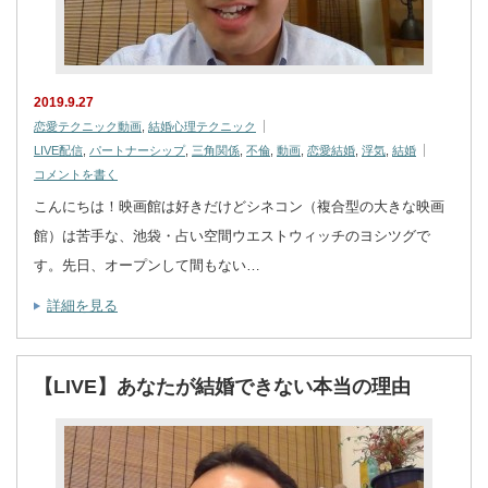
2019.9.27
恋愛テクニック動画
,
結婚心理テクニック
LIVE配信
,
パートナーシップ
,
三角関係
,
不倫
,
動画
,
恋愛結婚
,
浮気
,
結婚
コメントを書く
こんにちは！映画館は好きだけどシネコン（複合型の大きな映画
館）は苦手な、池袋・占い空間ウエストウィッチのヨシツグで
す。先日、オープンして間もない…
詳細を見る
【LIVE】あなたが結婚できない本当の理由