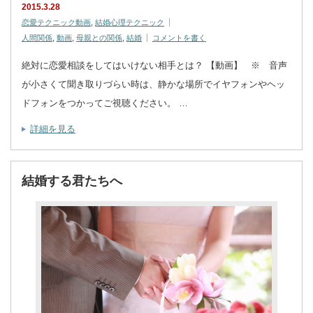
2015.3.28
恋愛テクニック動画
,
結婚心理テクニック
人間関係
,
動画
,
母親との関係
,
結婚
コメントを書く
絶対に恋愛相談をしてはいけない相手とは？ 【動画】 ※ 音声
が小さくて聞き取りづらい時は、静かな場所でイヤフォンやヘッ
ドフォンをつかってご視聴ください。 …
詳細を見る
結婚する君たちへ