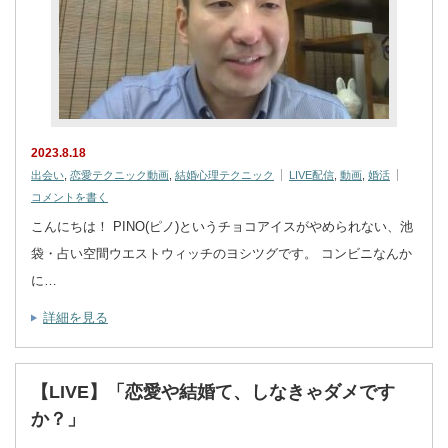
2023.8.18
出会い
,
恋愛テクニック動画
,
結婚心理テクニック
LIVE配信
,
動画
,
婚活
コメントを書く
こんにちは！ PINO(ピノ)というチョコアイスがやめられない、池
袋・占い空間ウエストウィッチのヨシツグです。 コンビニなんか
に…
詳細を見る
【LIVE】「恋愛や結婚て、しなきゃダメです
か？」