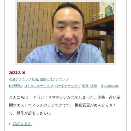
2023.2.10
恋愛テクニック動画
,
結婚心理テクニック
LIVE配信
,
コミュニケーション
,
パートナーシップ
,
動画
,
結婚
2 comments
こんにちは！ とうとうスマホがいかれてしまった、池袋・占い空
間ウエストウィッチのヨシツグです。 機種変更がめんどくさく
て、動作が超もっさりに…
詳細を見る