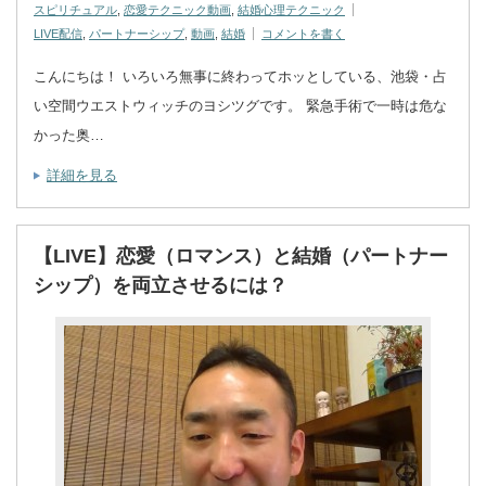
スピリチュアル
,
恋愛テクニック動画
,
結婚心理テクニック
LIVE配信
,
パートナーシップ
,
動画
,
結婚
コメントを書く
こんにちは！ いろいろ無事に終わってホッとしている、池袋・占
い空間ウエストウィッチのヨシツグです。 緊急手術で一時は危な
かった奥…
詳細を見る
【LIVE】恋愛（ロマンス）と結婚（パートナー
シップ）を両立させるには？