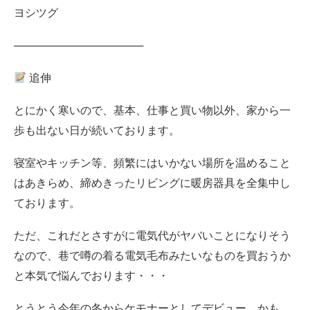
ヨシツグ
─────────────────
追伸
とにかく寒いので、
基本、仕事と買い物以外、
家から一
歩も出ない日が続いております。
寝室やキッチン等、
頻繁にはいかない場所を温めること
はあきらめ、
締めきったリビングに暖房器具を全集中し
ております。
ただ、これだとさすがに
電気代がヤバいことになりそう
なので、
巷で噂の着る電気毛布みたいなものを
買おうか
と本気で悩んでおります・・・
とうとう今年の冬から
ケモナーとしてデビュー、かも