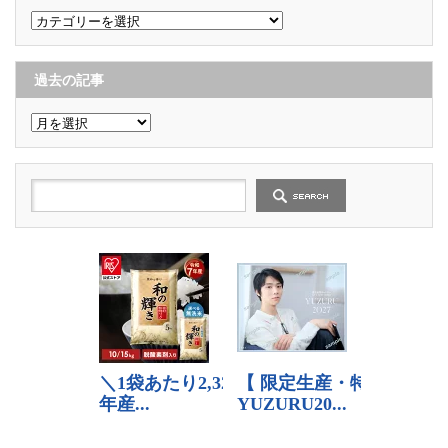
カ
テ
ゴ
リ
ー
過去の記事
過
去
の
記
事