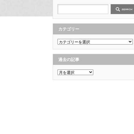
カテゴリー
カ
テ
ゴ
リ
ー
過去の記事
過
去
の
記
事