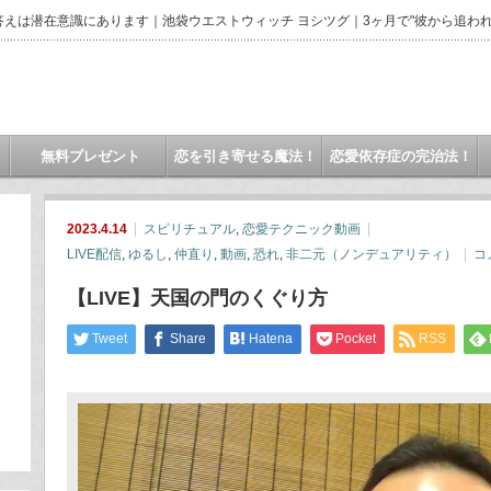
えは潜在意識にあります｜池袋ウエストウィッチ ヨシツグ｜3ヶ月で"彼から追われ
無料プレゼント
恋を引き寄せる魔法！
恋愛依存症の完治法！
2023.4.14
スピリチュアル
,
恋愛テクニック動画
LIVE配信
,
ゆるし
,
仲直り
,
動画
,
恐れ
,
非二元（ノンデュアリティ）
コ
【LIVE】天国の門のくぐり方
Tweet
Share
Hatena
Pocket
RSS