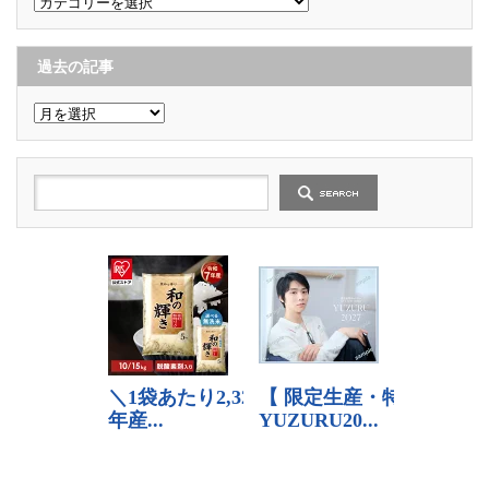
テ
ゴ
リ
ー
過去の記事
過
去
の
記
事