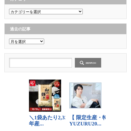
カ
テ
ゴ
リ
ー
過去の記事
過
去
の
記
事